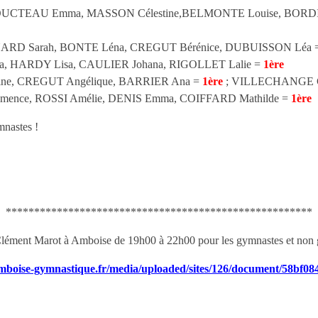
1 : FOUCTEAU Emma, MASSON Célestine,BELMONTE Louise, BORD
 MIGNARD Sarah, BONTE Léna, CREGUT Bérénice, DUBUISSON Léa
léna, HARDY Lisa, CAULIER Johana, RIGOLLET Lalie =
1ère
oline, CREGUT Angélique, BARRIER Ana =
1ère
; VILLECHANGE C
 Clémence, ROSSI Amélie, DENIS Emma, COIFFARD Mathilde =
1ère
mnastes !
******************************************************
 Clément Marot à Amboise de 19h00 à 22h00 pour les gymnastes et non 
amboise-gymnastique.fr/media/uploaded/sites/126/document/58b