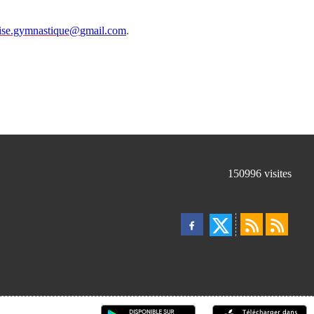
ise.gymnastique@
gmail.com
.
150996
visites