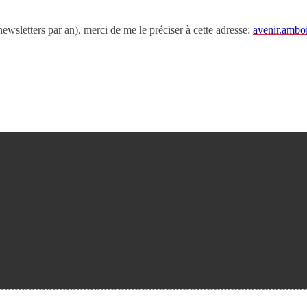
newsletters par an), merci de me le préciser à cette adresse:
avenir.ambo