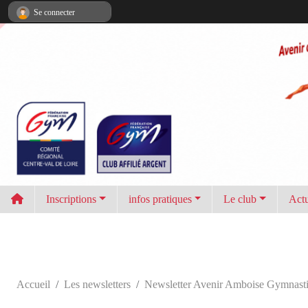
Panneau de gestion des cookies
Se connecter
Inscriptions
infos pratiques
Le club
Actu
Accueil
Les newsletters
Newsletter Avenir Amboise Gymnast