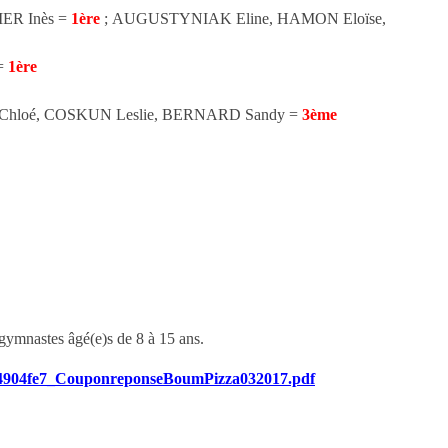
IER Inès =
1ère
; AUGUSTYNIAK Eline, HAMON Eloïse,
 =
1ère
hloé, COSKUN Leslie, BERNARD Sandy =
3ème
gymnastes âgé(e)s de 8 à 15 ans.
f084904fe7_CouponreponseBoumPizza032017.pdf