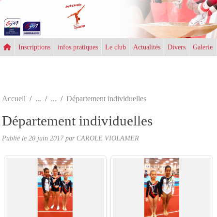
Panneau de gestion des cookies
Inscriptions
infos pratiques
Le club
Actualités
Divers
Galerie
Accueil
Département individuelles
Département individuelles
Publié le
20 juin 2017
par CAROLE VIOLAMER