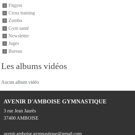
Fitgym
Cross training
Zumba
Gym santé
Newsletter
Juges
Bureau
Les albums vidéos
Aucun album vidéo
AVENIR D'AMBOISE GYMNASTIQUE
3 rue Jean Jaurès
37400
AMBOISE
avenir.amboise.gymnastique@gmail.com