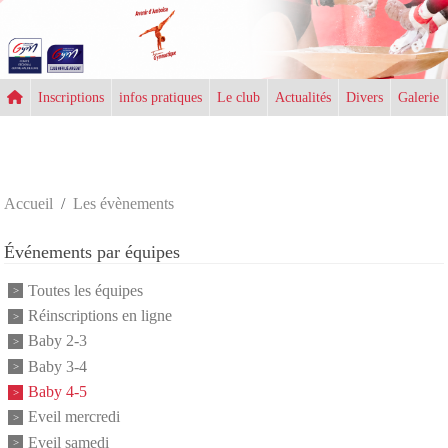
Panneau de gestion des cookies
Inscriptions
infos pratiques
Le club
Actualités
Divers
Galerie
Accueil
Les évènements
Événements par équipes
Toutes les équipes
Réinscriptions en ligne
Baby 2-3
Baby 3-4
Baby 4-5
Eveil mercredi
Eveil samedi