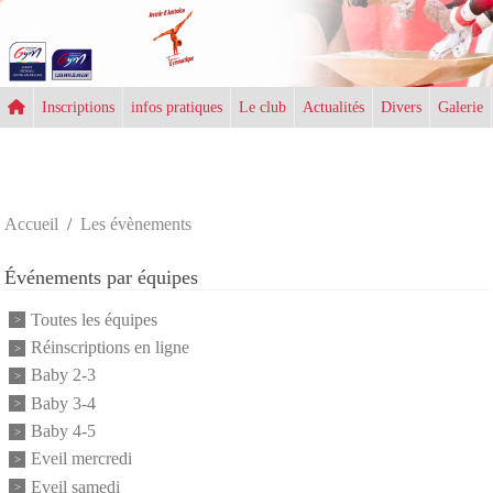
Panneau de gestion des cookies
Inscriptions
infos pratiques
Le club
Actualités
Divers
Galerie
Accueil
Les évènements
Événements par équipes
Toutes les équipes
Réinscriptions en ligne
Baby 2-3
Baby 3-4
Baby 4-5
Eveil mercredi
Eveil samedi