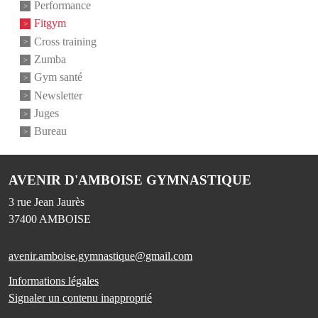
Performance
Fitgym
Cross training
Zumba
Gym santé
Newsletter
Juges
Bureau
AVENIR D'AMBOISE GYMNASTIQUE
3 rue Jean Jaurès
37400
AMBOISE
avenir.amboise.gymnastique@gmail.com
Informations légales
Signaler un contenu inapproprié