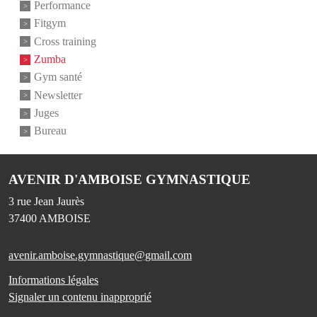
Performance
Fitgym
Cross training
Zumba
Gym santé
Newsletter
Juges
Bureau
AVENIR D'AMBOISE GYMNASTIQUE
3 rue Jean Jaurès
37400
AMBOISE
avenir.amboise.gymnastique@gmail.com
Informations légales
Signaler un contenu inapproprié